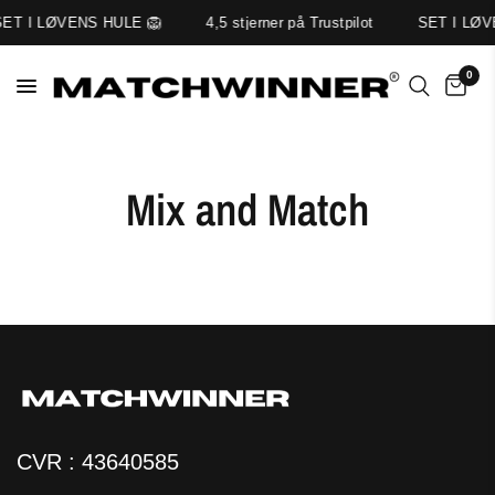
SET I LØVENS HULE 🦁
4,5 stjerner på Trustpilot
SET I LØV
0
Mix and Match
CVR : 43640585