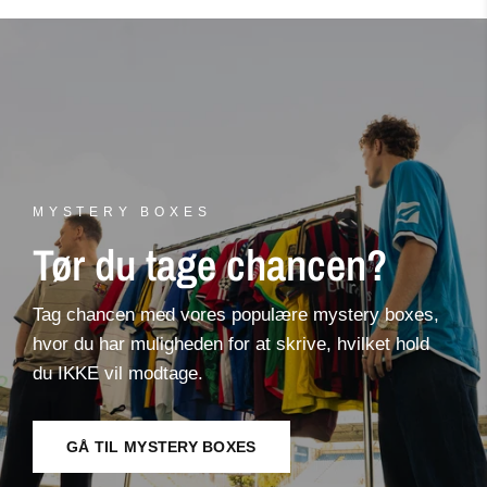
MYSTERY BOXES
Tør du tage chancen?
Tag chancen med vores populære mystery boxes,
hvor du har muligheden for at skrive, hvilket hold
du IKKE vil modtage.
GÅ TIL MYSTERY BOXES