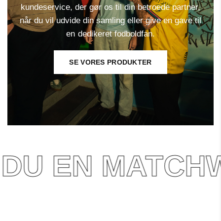
kundeservice,
der
gør
os
til
din
betroede
partner,
når
du
vil
udvide
din
samling
eller
give
en
gave
til
en
dedikeret
fodboldfan.
SE VORES PRODUKTER
 DU EN MATCH