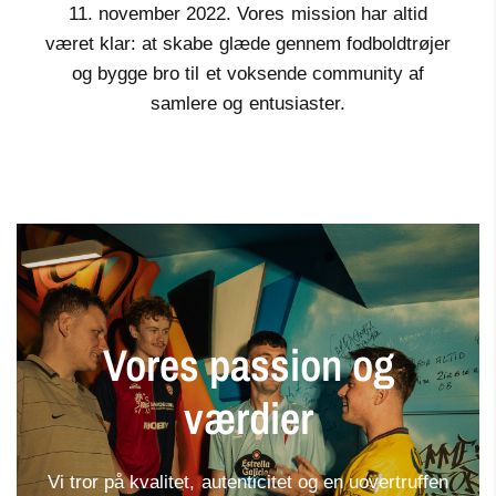
11. november 2022. Vores mission har altid
været klar: at skabe glæde gennem fodboldtrøjer
og bygge bro til et voksende community af
samlere og entusiaster.
Vores
passion
og
værdier
Vi
tror
på
kvalitet,
autenticitet
og
en
uovertruffen