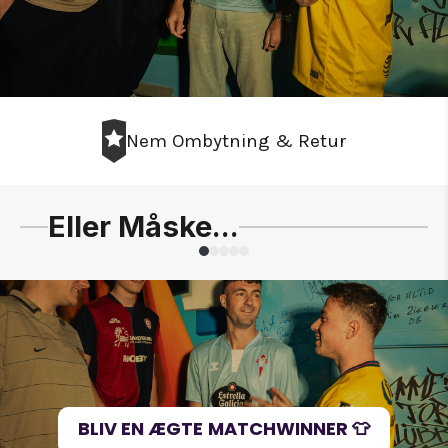
Nem Ombytning & Retur
Eller Måske...
Slide
1
of
5
BLIV EN ÆGTE MATCHWINNER 👕