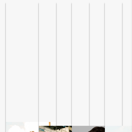
Slide
1
of
5