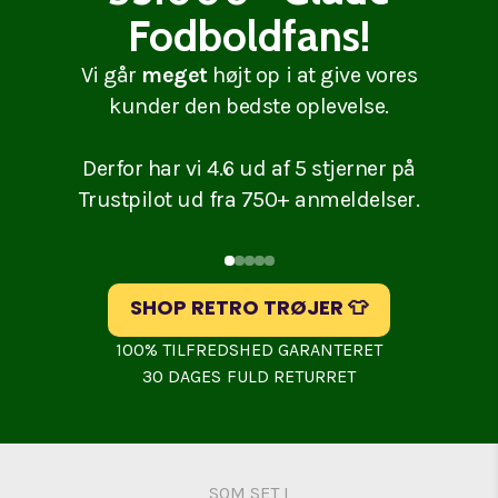
Fodboldfans!
Vi går
meget
højt op i at give vores
kunder den bedste oplevelse.
Derfor har vi 4.6 ud af 5 stjerner på
Trustpilot ud fra 750+ anmeldelser.
Slide
1
of
5
SHOP RETRO TRØJER 👕
100% TILFREDSHED GARANTERET
30 DAGES FULD RETURRET
SOM SET I