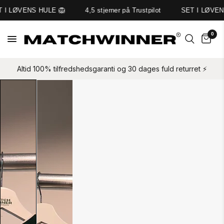
 I LØVENS HULE 🦁
4,5 stjerner på Trustpilot
SET I LØVEN
0
Altid 100% tilfredshedsgaranti og 30 dages fuld returret ⚡️
Slide
1
of
2