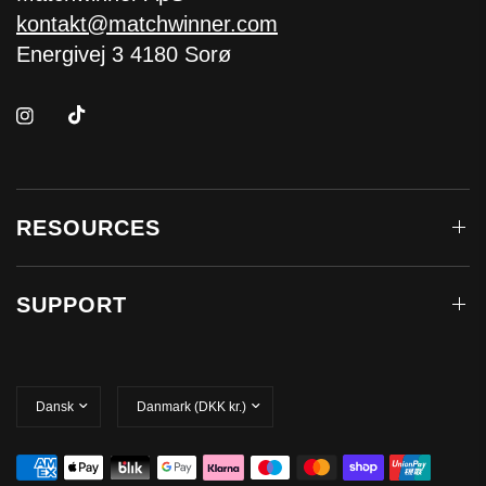
kontakt@matchwinner.com
Energivej 3 4180 Sorø
RESOURCES
SUPPORT
Opdater
Opdater
land/område
land/område