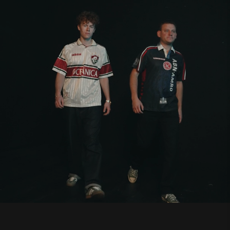
+25.000
GLADE
KUNDER
BLIV
EN
MATCHWINNER
I
DAG!
Hos
MatchWinner
hylder
vi
kærligheden
for
fodboldtrøjens
historie.