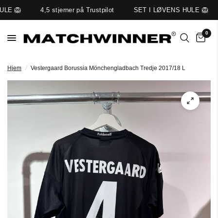
ULE 🦁
4,5 stjerner på Trustpilot
SET I LØVENS HULE 🦁
0
Hjem
/
Vestergaard Borussia Mönchengladbach Tredje 2017/18 L