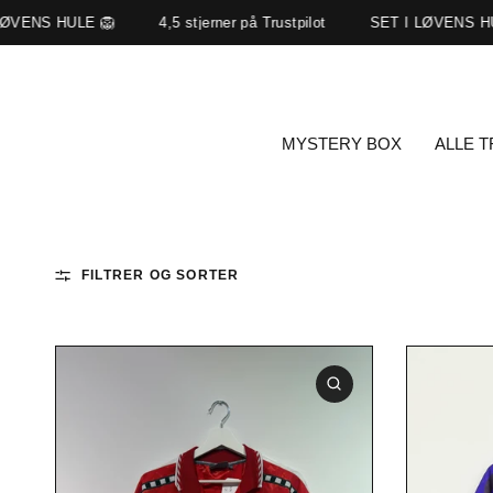
LØVENS HULE 🦁
4,5 stjerner på Trustpilot
SET I LØVENS HU
MYSTERY BOX
ALLE 
FILTRER OG SORTER