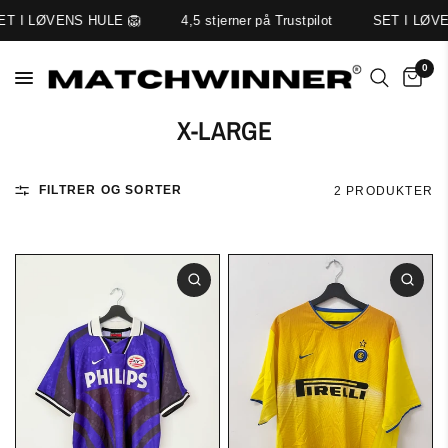
ET I LØVENS HULE 🦁
4,5 stjerner på Trustpilot
SET I LØV
0
X-LARGE
FILTRER OG SORTER
2 PRODUKTER